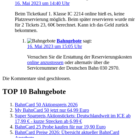
16. Mai 2023 um 14:40 Uhr
Beim Ticketkauf 1. Klasse IC 2214 online hieß es, keine
Platzreservierung möglich. Beim später reservieren wurde mir
für 2 Tickets 23, 60€ berechnet. Kann ich das Geld zurück
bekommen.
Bahngebote
sagt:
16. Mai 2023 um 15:05 Uhr
Versuchen Sie die Erstattung der Reservierungskosten
online anzustossen
oder alternativ über die
Servicenummer der Deutschen Bahn 030 2970.
Die Kommentare sind geschlossen.
TOP 10 Bahngebote
BahnCard 50 Aktionspreis 2026
My BahnCard 50 jetzt nur 64,99 Euro
Super Sparpreis Aktionstickets: Deutschlandweit im ICE ab
17,99 € - kurze Strecken ab 6,99 €
BahnCard 25 Probe kaufen für nur 19,90 Euro
BahnCard Preise 2026: Übersicht aktueller BahnCard
Angebote