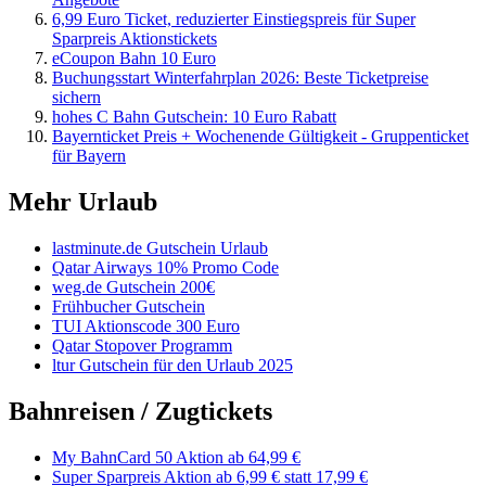
6,99 Euro Ticket, reduzierter Einstiegspreis für Super
Sparpreis Aktionstickets
eCoupon Bahn 10 Euro
Buchungsstart Winterfahrplan 2026: Beste Ticketpreise
sichern
hohes C Bahn Gutschein: 10 Euro Rabatt
Bayernticket Preis + Wochenende Gültigkeit - Gruppenticket
für Bayern
Mehr Urlaub
lastminute.de Gutschein Urlaub
Qatar Airways 10% Promo Code
weg.de Gutschein 200€
Frühbucher Gutschein
TUI Aktionscode 300 Euro
Qatar Stopover Programm
ltur Gutschein für den Urlaub 2025
Bahnreisen / Zugtickets
My BahnCard 50 Aktion ab 64,99 €
Super Sparpreis Aktion ab 6,99 € statt 17,99 €