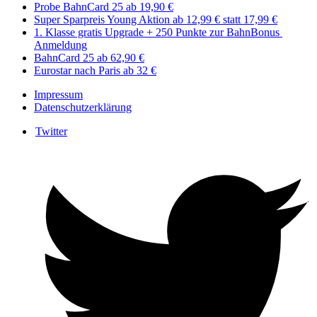
Probe BahnCard 25 ab 19,90 €
Super Sparpreis Young Aktion ab 12,99 € statt 17,99 €
1. Klasse gratis Upgrade + 250 Punkte zur BahnBonus ​​
Anmeldung
BahnCard 25 ab 62,90 €
Eurostar nach Paris ab 32 €
Impressum
Datenschutzerklärung
Twitter