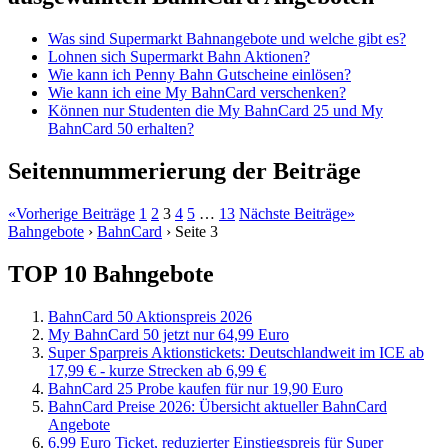
Was sind Supermarkt Bahnangebote und welche gibt es?
Lohnen sich Supermarkt Bahn Aktionen?
Wie kann ich Penny Bahn Gutscheine einlösen?
Wie kann ich eine My BahnCard verschenken?
Können nur Studenten die My BahnCard 25 und My
BahnCard 50 erhalten?
Seitennummerierung der Beiträge
«
Vorherige Beiträge
1
2
3
4
5
…
13
Nächste Beiträge
»
Bahngebote
›
BahnCard
›
Seite 3
TOP 10 Bahngebote
BahnCard 50 Aktionspreis 2026
My BahnCard 50 jetzt nur 64,99 Euro
Super Sparpreis Aktionstickets: Deutschlandweit im ICE ab
17,99 € - kurze Strecken ab 6,99 €
BahnCard 25 Probe kaufen für nur 19,90 Euro
BahnCard Preise 2026: Übersicht aktueller BahnCard
Angebote
6,99 Euro Ticket, reduzierter Einstiegspreis für Super