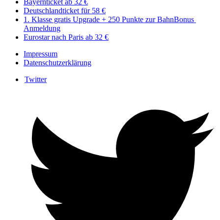
Bayernticket ab 32 €
Deutschlandticket für 58 €
1. Klasse gratis Upgrade + 250 Punkte zur BahnBonus ​​
Anmeldung
Eurostar nach Paris ab 32 €
Impressum
Datenschutzerklärung
Twitter