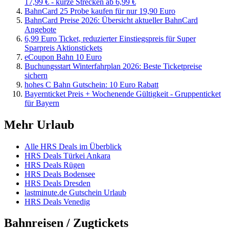
17,99 € - kurze Strecken ab 6,99 €
BahnCard 25 Probe kaufen für nur 19,90 Euro
BahnCard Preise 2026: Übersicht aktueller BahnCard
Angebote
6,99 Euro Ticket, reduzierter Einstiegspreis für Super
Sparpreis Aktionstickets
eCoupon Bahn 10 Euro
Buchungsstart Winterfahrplan 2026: Beste Ticketpreise
sichern
hohes C Bahn Gutschein: 10 Euro Rabatt
Bayernticket Preis + Wochenende Gültigkeit - Gruppenticket
für Bayern
Mehr Urlaub
Alle HRS Deals im Überblick
HRS Deals Türkei Ankara
HRS Deals Rügen
HRS Deals Bodensee
HRS Deals Dresden
lastminute.de Gutschein Urlaub
HRS Deals Venedig
Bahnreisen / Zugtickets