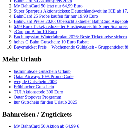
BahnCard 50 Aktionspreis 2026
My BahnCard 50 jetzt nur 64,99 Euro
Super Sparpreis Aktionstickets: Deutschlandweit im ICE ab 17,
BahnCard 25 Probe kaufen für nur 19,90 Euro
BahnCard Preise 2026: Übersicht aktueller BahnCard Angebot
6,99 Euro Ticket, reduzierter Einstiegspreis für Super Sparpreis
eCoupon Bahn 10 Euro
Buchungsstart Winterfahrplan 2026: Beste Ticketpreise sichern
hohes C Bahn Gutschein: 10 Euro Rabatt
Bayernticket Preis + Wochenende Gültigkeit - Gruppenticket f
Mehr Urlaub
lastminute.de Gutschein Urlaub
Qatar Airways 10% Promo Code
weg.de Gutschein 200€
Frühbucher Gutschein
TUI Aktionscode 300 Euro
Qatar Stopover Programm
ltur Gutschein für den Urlaub 2025
Bahnreisen / Zugtickets
My BahnCard 50 Aktion ab 64,99 €