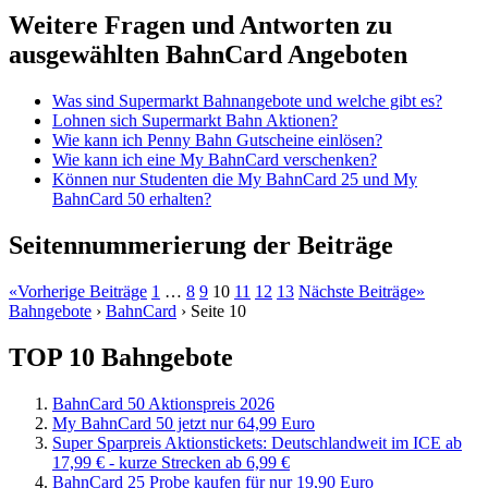
Weitere Fragen und Antworten zu
ausgewählten BahnCard Angeboten
Was sind Supermarkt Bahnangebote und welche gibt es?
Lohnen sich Supermarkt Bahn Aktionen?
Wie kann ich Penny Bahn Gutscheine einlösen?
Wie kann ich eine My BahnCard verschenken?
Können nur Studenten die My BahnCard 25 und My
BahnCard 50 erhalten?
Seitennummerierung der Beiträge
«
Vorherige Beiträge
1
…
8
9
10
11
12
13
Nächste Beiträge
»
Bahngebote
›
BahnCard
›
Seite 10
TOP 10 Bahngebote
BahnCard 50 Aktionspreis 2026
My BahnCard 50 jetzt nur 64,99 Euro
Super Sparpreis Aktionstickets: Deutschlandweit im ICE ab
17,99 € - kurze Strecken ab 6,99 €
BahnCard 25 Probe kaufen für nur 19,90 Euro