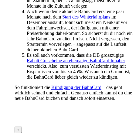
ihr Starttermin, der 1. Geltungstag, meist bis zu 6
Monate in die Zukunft verlegen.
Auch wenn deine aktuelle BahnCard erst eine paar
Monate nach dem
Start des Winterfahrplans
im
Dezember ausläuft, lohnt sich meist ein Neukauf vor
dem Fahrplanwechsel, der häufig auch mit einer
Preiserhöhung daherkommt. So sicherst du dir noch ein
Jahr BahnCard zu alten Preisen. Nicht vergessen, den
Starttermin vorverlegen – angepasst auf die Laufzeit
deiner aktuellen BahnCard.
Es soll auch vorkommen, dass die DB grosszügige
Rabatt Gutscheine an ehemalige BahnCard Inhaber
verschickt. Also, zum versüssten Wiedereinstieg mit
Ersparnissen von bis zu 45%. Was auch ein Grund ist,
die BahnCard lieber gleich wieder zu kündigen.
So funktioniert die
Kündigung der BahnCard
– das geht
wirklich schnell und einfach. Genauso einfach kannst du eine
neue BahnCard buchen und danach sofort einsetzen.
+