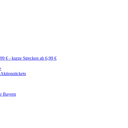
99 € - kurze Strecken ab 6,99 €
e
 Aktionstickets
ür Bayern