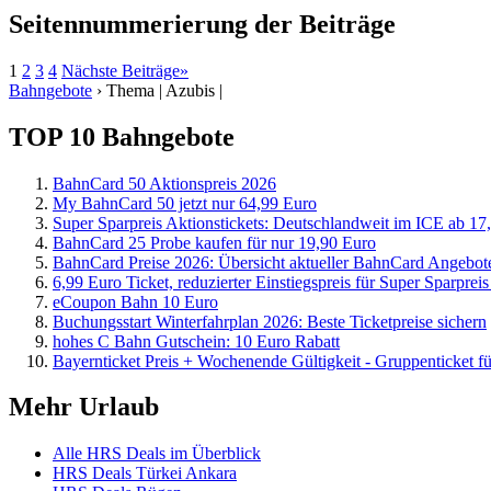
Seitennummerierung der Beiträge
1
2
3
4
Nächste Beiträge
»
Bahngebote
›
Thema | Azubis |
TOP 10 Bahngebote
BahnCard 50 Aktionspreis 2026
My BahnCard 50 jetzt nur 64,99 Euro
Super Sparpreis Aktionstickets: Deutschlandweit im ICE ab 17,
BahnCard 25 Probe kaufen für nur 19,90 Euro
BahnCard Preise 2026: Übersicht aktueller BahnCard Angebot
6,99 Euro Ticket, reduzierter Einstiegspreis für Super Sparpreis
eCoupon Bahn 10 Euro
Buchungsstart Winterfahrplan 2026: Beste Ticketpreise sichern
hohes C Bahn Gutschein: 10 Euro Rabatt
Bayernticket Preis + Wochenende Gültigkeit - Gruppenticket f
Mehr Urlaub
Alle HRS Deals im Überblick
HRS Deals Türkei Ankara